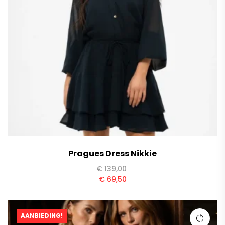
Pragues Dress Nikkie
€
139,00
€
69,50
AANBIEDING!