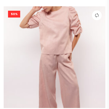
prijs
prijs
was:
is:
€ 159,00.
€ 80,00.
50%