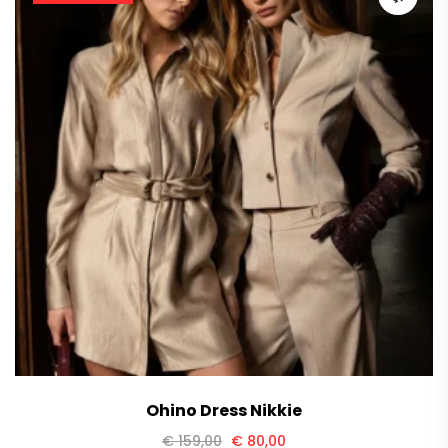
Ohino Dress Nikkie
Oorspronkelijke
Huidige
€
159,00
€
80,00