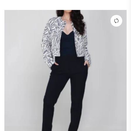
prijs
prijs
was:
is:
€ 159,00.
€ 80,00.