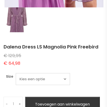
Dalena Dress LS Magnolia Pink Freebird
€
129,95
€
64,98
Size
Quantity
Toevoegen aan winkelwagen
-
+