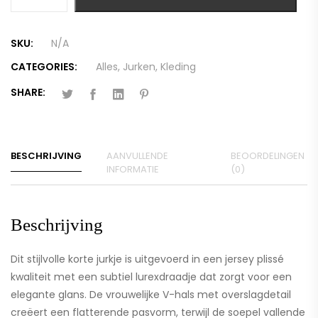
SKU:
N/A
CATEGORIES:
Alles
,
Jurken
,
Kleding
SHARE:
BESCHRIJVING
AANVULLENDE
BEOORDELINGEN
INFORMATIE
(0)
Beschrijving
Dit stijlvolle korte jurkje is uitgevoerd in een jersey plissé
kwaliteit met een subtiel lurexdraadje dat zorgt voor een
elegante glans. De vrouwelijke V-hals met overslagdetail
creëert een flatterende pasvorm, terwijl de soepel vallende