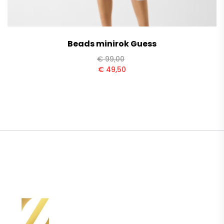
Beads minirok Guess
€
99,00
€
49,50