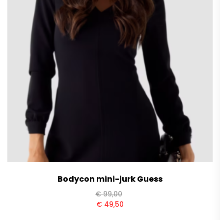
Bodycon mini-jurk Guess
€
99,00
€
49,50