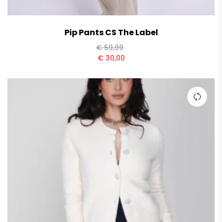
Pip Pants CS The Label
€
59,99
€
30,00