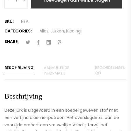
Toevoegen aan winkelwagen
-
+
SKU:
N/A
CATEGORIES:
Alles
,
Jurken
,
Kleding
SHARE:
BESCHRIJVING
AANVULLENDE
BEOORDELINGEN
INFORMATIE
(0)
Beschrijving
Deze jurk is uitgevoerd in een soepel geweven stof met
een verfijnd bloemenpatroon. Het overslagdetail aan de
voorzijde creëert een vrouwelijke V-hals, terwijl het