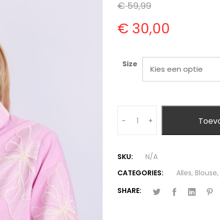
€
59,99
€
30,00
Size
Quantity
Toev
-
+
SKU:
N/A
CATEGORIES:
Alles
,
Blouse
SHARE: