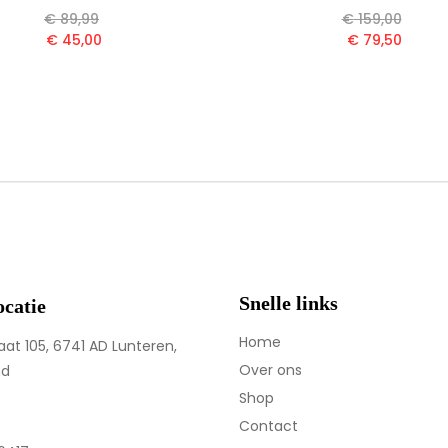
€
89,99
€
159,00
€
45,00
€
79,50
Snelle links
ocatie
Home
aat 105, 6741 AD Lunteren,
Over ons
nd
Shop
Contact