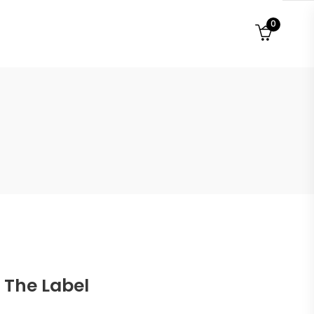
0
l
 The Label