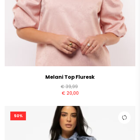
Melani Top Fluresk
€
39,99
€
20,00
50%