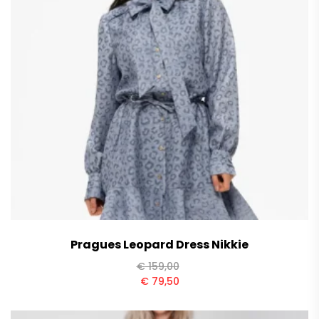
Pragues Leopard Dress Nikkie
€
159,00
€
79,50