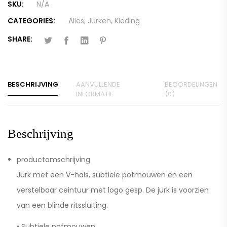
SKU:
N/A
CATEGORIES:
Alles
,
Jurken
,
Kleding
SHARE:
BESCHRIJVING
AANVULLENDE
BEOORDELINGEN
INFORMATIE
(0)
Beschrijving
productomschrijving
Jurk met een V-hals, subtiele pofmouwen en een
verstelbaar ceintuur met logo gesp. De jurk is voorzien
van een blinde ritssluiting.
• Subtiele pofmouwen