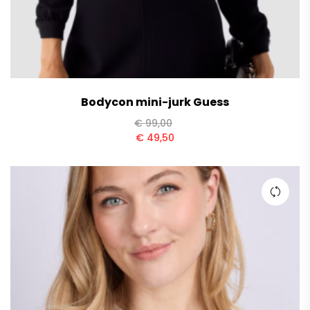
Bodycon mini-jurk Guess
€
99,00
€
49,50