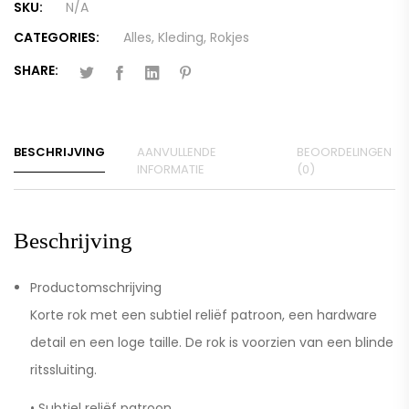
SKU:
N/A
CATEGORIES:
Alles
,
Kleding
,
Rokjes
SHARE:
BESCHRIJVING
AANVULLENDE
BEOORDELINGEN
INFORMATIE
(0)
Beschrijving
Productomschrijving
Korte rok met een subtiel reliëf patroon, een hardware
detail en een loge taille. De rok is voorzien van een blinde
ritssluiting.
• Subtiel reliëf patroon