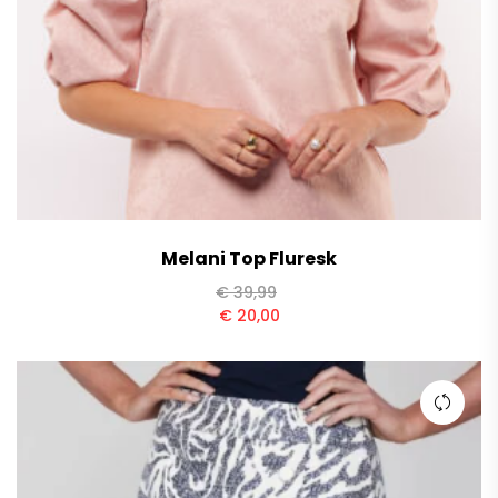
Melani Top Fluresk
€
39,99
€
20,00