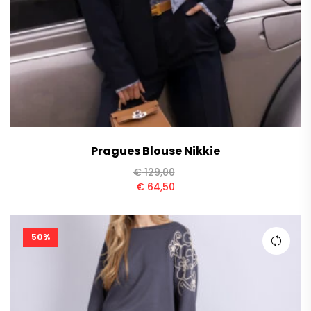
Pragues Blouse Nikkie
€
129,00
€
64,50
50%