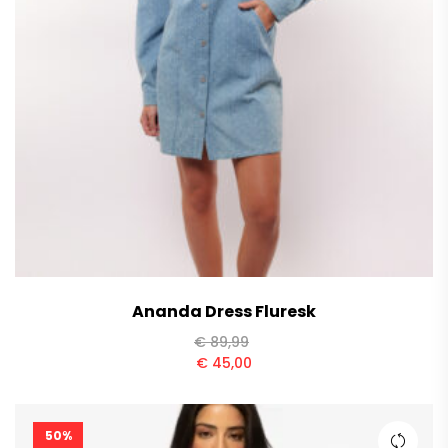
Ananda Dress Fluresk
€
89,99
€
45,00
50%