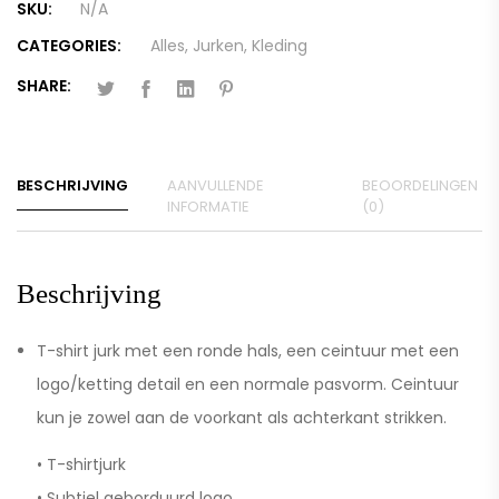
SKU:
N/A
CATEGORIES:
Alles
,
Jurken
,
Kleding
SHARE:
BESCHRIJVING
AANVULLENDE
BEOORDELINGEN
INFORMATIE
(0)
Beschrijving
T-shirt jurk met een ronde hals, een ceintuur met een
logo/ketting detail en een normale pasvorm. Ceintuur
kun je zowel aan de voorkant als achterkant strikken.
• T-shirtjurk
• Subtiel geborduurd logo