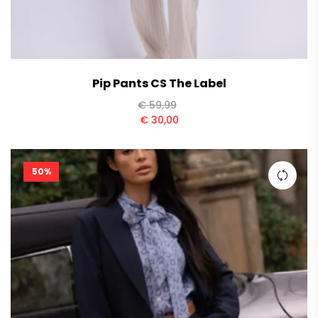
Pip Pants CS The Label
€
59,99
€
30,00
50%