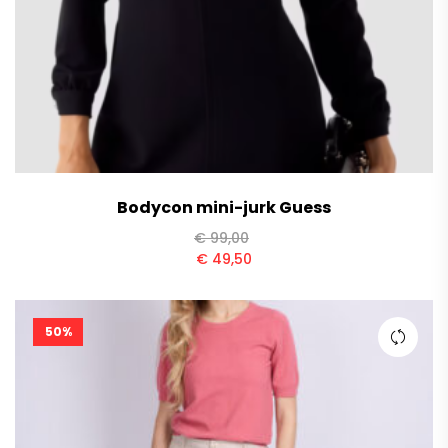
Bodycon mini-jurk Guess
€
99,00
€
49,50
50%